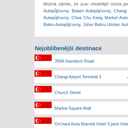
Možná zjistíte, že jsou vhodnější místa p
Autopůjčovny
,
Batam Autopůjčovny
,
Changi 
Autopůjčovny
,
Choa Chu Kang Market Auto
Bahru Autopůjčovny
,
Johor Bahru Utmtec Au
Nejoblíbenější destinace
390A Havelock Road
Changi Airport Terminál 3
Church Street
Marina Square Mall
Orchard Area Marriott Hotel S'pore Hote