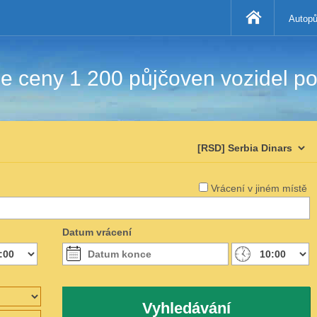
Autopů
 ceny 1 200 půjčoven vozidel po
Vrácení v jiném místě
Datum vrácení
Vyhledávání