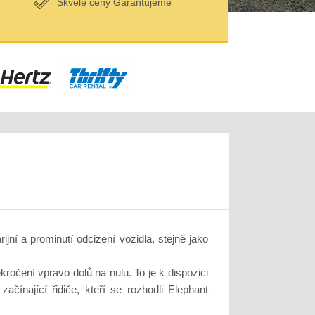
Skvělé ceny Garantujeme
jní a prominutí odcizení vozidla, stejně jako
ročení vpravo dolů na nulu. To je k dispozici
čínající řidiče, kteří se rozhodli Elephant