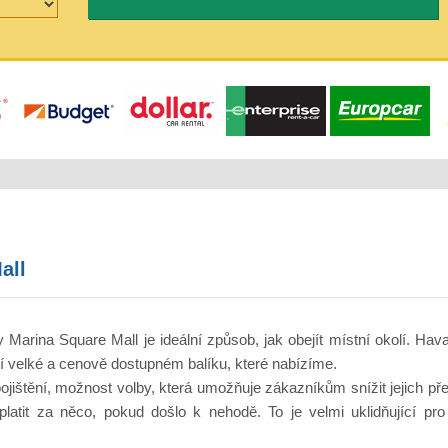
all
arina Square Mall je ideální způsob, jak obejít místní okolí. Havari
tí velké a cenově dostupném balíku, které nabízíme.
ištění, možnost volby, která umožňuje zákazníkům snížit jejich přek
atit za něco, pokud došlo k nehodě. To je velmi uklidňující pro za