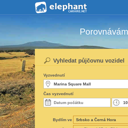
Porovnáváme
Vyhledat půjčovnu vozidel
Vyzvednutí
Čas vyzvednutí
Bydlím ve