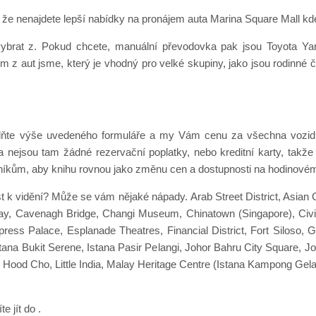
e nenajdete lepší nabídky na pronájem auta Marina Square Mall kdek
ybrat z. Pokud chcete, manuální převodovka pak jsou Toyota Yar
 z aut jsme, který je vhodný pro velké skupiny, jako jsou rodinné č
lňte výše uvedeného formuláře a my Vám cenu za všechna vozidl
 a nejsou tam žádné rezervační poplatky, nebo kreditní karty, takž
íkům, aby knihu rovnou jako změnu cen a dostupnosti na hodinovém
st k vidění? Může se vám nějaké nápady. Arab Street District, Asian
ay, Cavenagh Bridge, Changi Museum, Chinatown (Singapore), Civ
ess Palace, Esplanade Theatres, Financial District, Fort Siloso, G
stana Bukit Serene, Istana Pasir Pelangi, Johor Bahru City Square, J
 Hood Cho, Little India, Malay Heritage Centre (Istana Kampong Gel
e jít do .