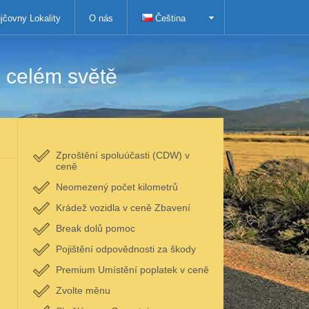
jčovny Lokality
O nás
Čeština
 celém světě
Zproštění spoluúčasti (CDW) v
ceně
Neomezený počet kilometrů
Krádež vozidla v ceně Zbavení
Break dolů pomoc
Pojištění odpovědnosti za škody
Premium Umístění poplatek v ceně
Zvolte měnu