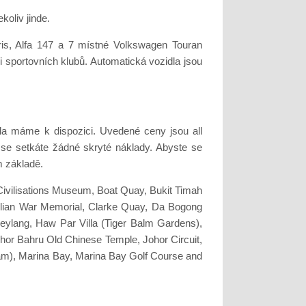
oliv jinde.
is, Alfa 147 a 7 místné Volkswagen Touran
i sportovních klubů. Automatická vozidla jsou
a máme k dispozici. Uvedené ceny jsou all
e se setkáte žádné skryté náklady. Abyste se
 základě.
 Civilisations Museum, Boat Quay, Bukit Timah
ilian War Memorial, Clarke Quay, Da Bogong
eylang, Haw Par Villa (Tiger Balm Gardens),
ohor Bahru Old Chinese Temple, Johor Circuit,
am), Marina Bay, Marina Bay Golf Course and