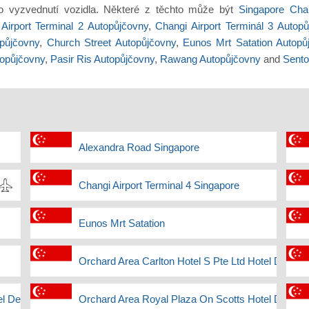
ro vyzvednutí vozidla. Některé z těchto může být
Singapore Chan
Airport Terminal 2 Autopůjčovny
,
Changi Airport Terminál 3 Autop
půjčovny
,
Church Street Autopůjčovny
,
Eunos Mrt Satation Autopů
topůjčovny
,
Pasir Ris Autopůjčovny
,
Rawang Autopůjčovny
and
Sento
Alexandra Road Singapore
Changi Airport Terminal 4 Singapore
Eunos Mrt Satation
Orchard Area Carlton Hotel S Pte Ltd Hotel Deliver
l Delivery
Orchard Area Royal Plaza On Scotts Hotel Deliver