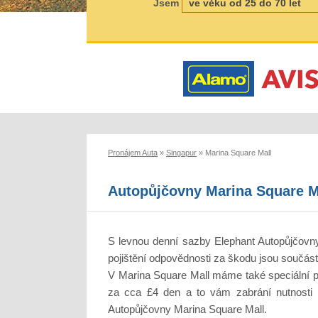
Jsem
Pronájem Auta
»
Singapur
»
Marina Square Mall
Autopůjčovny Marina Square M
S levnou denní sazby Elephant Autopůjčovny M
pojištění odpovědnosti za škodu jsou součás
V Marina Square Mall máme také speciální poj
za cca £4 den a to vám zabrání nutnosti pl
Autopůjčovny Marina Square Mall.