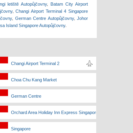
gi letiště Autopůjčovny
,
Batam City Airport
ůjčovny
,
Changi Airport Terminal 4 Singapore
jčovny
,
German Centre Autopůjčovny
,
Johor
sa Island Singapore Autopůjčovny
.
Changi Airport Terminal 2
Choa Chu Kang Market
German Centre
y
Orchard Area Holiday Inn Express Singapore Hotel Delivery
y
Singapore