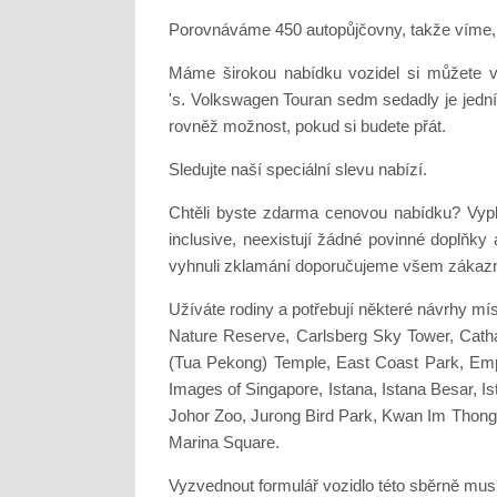
Porovnáváme 450 autopůjčovny, takže víme, ž
Máme širokou nabídku vozidel si můžete v
's. Volkswagen Touran sedm sedadly je jedním
rovněž možnost, pokud si budete přát.
Sledujte naší speciální slevu nabízí.
Chtěli byste zdarma cenovou nabídku? Vyp
inclusive, neexistují žádné povinné doplňky
vyhnuli zklamání doporučujeme všem zákazn
Užíváte rodiny a potřebují některé návrhy mí
Nature Reserve, Carlsberg Sky Tower, Cath
(Tua Pekong) Temple, East Coast Park, Empr
Images of Singapore, Istana, Istana Besar, I
Johor Zoo, Jurong Bird Park, Kwan Im Thong
Marina Square.
Vyzvednout formulář vozidlo této sběrně musít