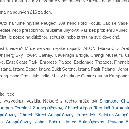
ditní kartou, jak my nevěříme v nespravedlivě trestat naše zákazní
číná na pouhých £16 za den.
é auto na turné myslet Peugeot 308 nebo Ford Focus. Jak se vaše
ledáte něco prestižního, můžeme ubytovat vás bez problémů vůbec. Ab
at, je pozdě na důležitou schůzku nebo ztratit na své dovolené.
míst k vidění? Může se vám nějaké nápady. AEON Tebrau City, Arab S
rlsberg Sky Tower, Cathay, Cavenagh Bridge, Changi Museum, Chi
 East Coast Park, Empress Palace, Esplanade Theatres, Financial D
stana, Istana Besar, Istana Bukit Serene, Istana Pasir Pelangi, Joh
hong Hood Cho, Little India, Malay Heritage Centre (Istana Kampon
e jít do .
ro vyzvednutí vozidla. Některé z těchto může být
Singapore Chan
Airport Terminal 2 Autopůjčovny
,
Changi Airport Terminál 3 Autop
půjčovny
,
Church Street Autopůjčovny
,
Eunos Mrt Satation Autopů
Int Autopůjčovny
,
Johor Bahru Utmtec Autopůjčovny
,
Rawang Au