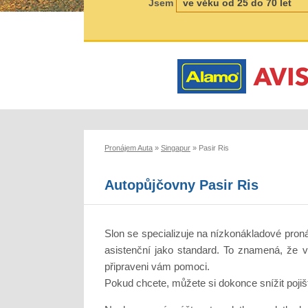
Jsem
Pronájem Auta
»
Singapur
»
Pasir Ris
Autopůjčovny Pasir Ris
Slon se specializuje na nízkonákladové proná
asistenční jako standard. To znamená, že v
připraveni vám pomoci.
Pokud chcete, můžete si dokonce snížit pojiš