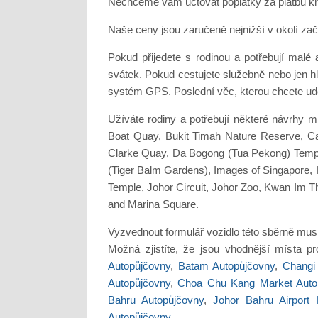
Nechceme vám účtovat poplatky za platbu kre
Naše ceny jsou zaručeně nejnižší v okolí za
Pokud přijedete s rodinou a potřebují mal
svátek. Pokud cestujete služebně nebo jen h
systém GPS. Poslední věc, kterou chcete uděl
Užíváte rodiny a potřebují některé návrhy 
Boat Quay, Bukit Timah Nature Reserve, Ca
Clarke Quay, Da Bogong (Tua Pekong) Temple,
(Tiger Balm Gardens), Images of Singapore, I
Temple, Johor Circuit, Johor Zoo, Kwan Im T
and Marina Square.
Vyzvednout formulář vozidlo této sběrně musít
Možná zjistíte, že jsou vhodnější místa p
Autopůjčovny
,
Batam Autopůjčovny
,
Changi 
Autopůjčovny
,
Choa Chu Kang Market Auto
Bahru Autopůjčovny
,
Johor Bahru Airport 
Autopůjčovny
.