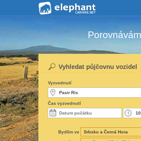
Porovnáváme
Vyhledat půjčovnu vozidel
Vyzvednutí
Čas vyzvednutí
Bydlím ve