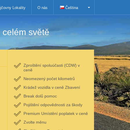
jčovny Lokality
O nás
Čeština
 celém světě
Zproštění spoluúčasti (CDW) v
ceně
Neomezený počet kilometrů
Krádež vozidla v ceně Zbavení
Break dolů pomoc
Pojištění odpovědnosti za škody
Premium Umístění poplatek v ceně
Zvolte měnu