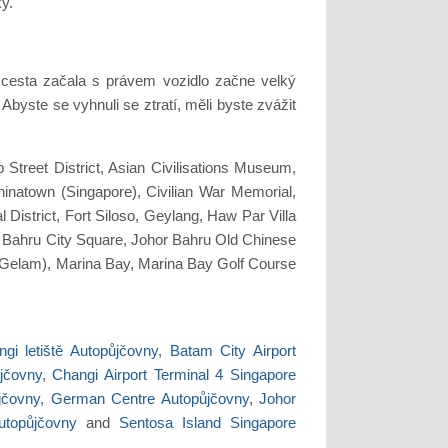
ky.
 cesta začala s právem vozidlo začne velký
yste se vyhnuli se ztratí, měli byste zvážit
treet District, Asian Civilisations Museum,
natown (Singapore), Civilian War Memorial,
istrict, Fort Siloso, Geylang, Haw Par Villa
or Bahru City Square, Johor Bahru Old Chinese
g Gelam), Marina Bay, Marina Bay Golf Course
gi letiště Autopůjčovny
,
Batam City Airport
ůjčovny
,
Changi Airport Terminal 4 Singapore
jčovny
,
German Centre Autopůjčovny
,
Johor
topůjčovny
and
Sentosa Island Singapore