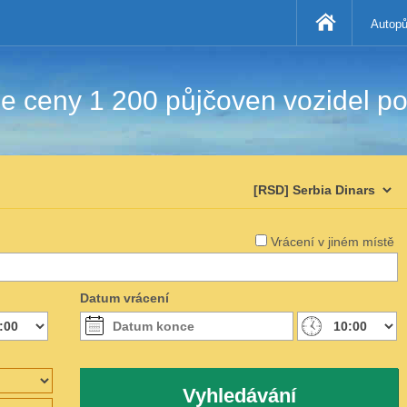
Autopů
 ceny 1 200 půjčoven vozidel po
Vrácení v jiném místě
Datum vrácení
Vyhledávání