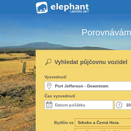
Porovnáváme
Vyhledat půjčovnu vozidel
Vyzvednutí
Čas vyzvednutí
Bydlím ve