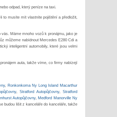
 nebo odpad, který peníze na taxi.
o musíte mít vlastníte pojištění a předložit,
ro vás. Máme mnoho vozů k pronájmu, jako je
ní vůz můžeme nabídnout Mercedes E280 Cdi a
ký inteligentní automobily, které jsou velmi
ronájem auta, takže víme, co firmy nabízejí
vny
,
Ronkonkoma Ny Long Island Macarthur
půjčovny
,
Stratford Autopůjčovny
,
Stratford
enhurst Autopůjčovny
,
Medford Manorville Ny
se budou lišit z kanceláře do kanceláře, takže