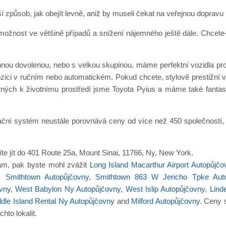
í způsob, jak obejít levně, aniž by museli čekat na veřejnou dopravu
nost ve většině případů a snížení nájemného ještě dále. Chcete-li t
innou dovolenou, nebo s velkou skupinou, máme perfektní vozidla p
spozici v ručním nebo automatickém. Pokud chcete, stylově prestiž
ých k životnímu prostředí jsme Toyota Pyius a máme také fantastic
ační systém neustále porovnává ceny od více než 450 společností, p
te jít do 401 Route 25a, Mount Sinai, 11766, Ny, New York.
vám, pak byste mohl zvážit
Long Island Macarthur Airport Autopůjčo
,
Smithtown Autopůjčovny
,
Smithtown 863 W Jericho Tpke Auto
vny
,
West Babylon Ny Autopůjčovny
,
West Islip Autopůjčovny
,
Lind
dle Island Rental Ny Autopůjčovny
and
Milford Autopůjčovny
. Ceny 
chto lokalit.