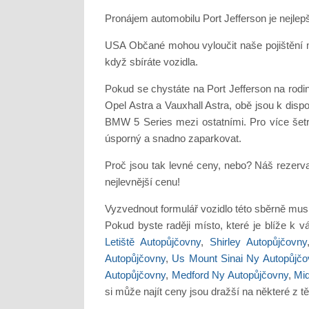
Pronájem automobilu Port Jefferson je nejlepš
USA Občané mohou vyloučit naše pojištění mož
když sbíráte vozidla.
Pokud se chystáte na Port Jefferson na rod
Opel Astra a Vauxhall Astra, obě jsou k di
BMW 5 Series mezi ostatními. Pro více šetrn
úsporný a snadno zaparkovat.
Proč jsou tak levné ceny, nebo? Náš rezerv
nejlevnější cenu!
Vyzvednout formulář vozidlo této sběrně musí
Pokud byste raději místo, které je blíže k 
Letiště Autopůjčovny
,
Shirley Autopůjčovny
Autopůjčovny
,
Us Mount Sinai Ny Autopůjčo
Autopůjčovny
,
Medford Ny Autopůjčovny
,
Mid
si může najít ceny jsou dražší na některé z tě