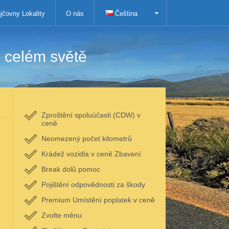
jčovny Lokality
O nás
Čeština
 celém světě
Zproštění spoluúčasti (CDW) v
ceně
Neomezený počet kilometrů
Krádež vozidla v ceně Zbavení
Break dolů pomoc
Pojištění odpovědnosti za škody
Premium Umístění poplatek v ceně
Zvolte měnu