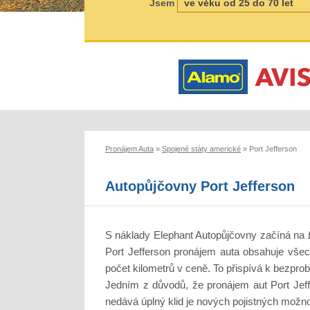
Jsem
Pronájem Auta
»
Spojené státy americké
»
Port Jefferson
Autopůjčovny Port Jefferson
S náklady Elephant Autopůjčovny začíná na 
Port Jefferson pronájem auta obsahuje všec
počet kilometrů v ceně. To přispívá k bezpr
Jedním z důvodů, že pronájem aut Port Jeff
nedává úplný klid je nových pojistných možn