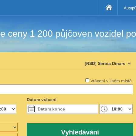
Autopů
 ceny 1 200 půjčoven vozidel po
Vrácení v jiném místě
Datum vrácení
Vyhledávání