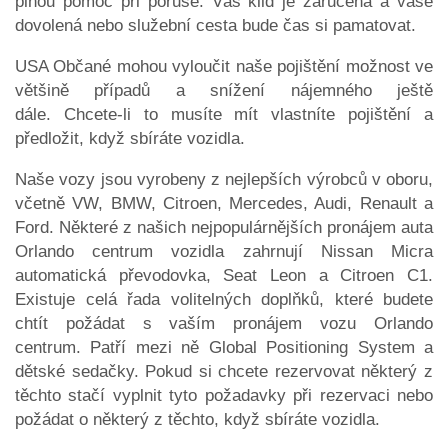
plnou pomoc při poruše. Váš klid je zaručena a vaše
dovolená nebo služební cesta bude čas si pamatovat.
USA Občané mohou vyloučit naše pojištění možnost ve
většině případů a snížení nájemného ještě
dále. Chcete-li to musíte mít vlastníte pojištění a
předložit, když sbíráte vozidla.
Naše vozy jsou vyrobeny z nejlepších výrobců v oboru,
včetně VW, BMW, Citroen, Mercedes, Audi, Renault a
Ford. Některé z našich nejpopulárnějších pronájem auta
Orlando centrum vozidla zahrnují Nissan Micra
automatická převodovka, Seat Leon a Citroen C1.
Existuje celá řada volitelných doplňků, které budete
chtít požádat s vaším pronájem vozu Orlando
centrum. Patří mezi ně Global Positioning System a
dětské sedačky. Pokud si chcete rezervovat některý z
těchto stačí vyplnit tyto požadavky při rezervaci nebo
požádat o některý z těchto, když sbíráte vozidla.