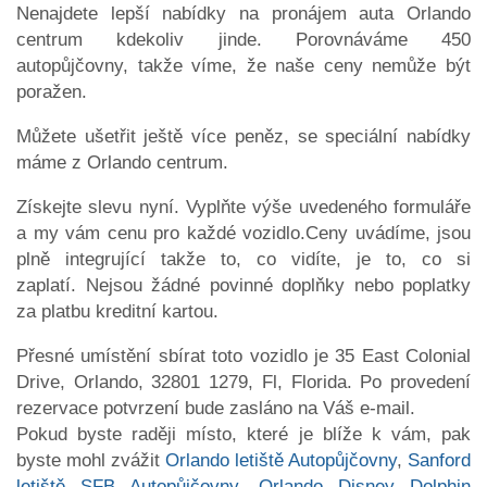
Nenajdete lepší nabídky na pronájem auta Orlando
centrum kdekoliv jinde. Porovnáváme 450
autopůjčovny, takže víme, že naše ceny nemůže být
poražen.
Můžete ušetřit ještě více peněz, se speciální nabídky
máme z Orlando centrum.
Získejte slevu nyní. Vyplňte výše uvedeného formuláře
a my vám cenu pro každé vozidlo.Ceny uvádíme, jsou
plně integrující takže to, co vidíte, je to, co si
zaplatí. Nejsou žádné povinné doplňky nebo poplatky
za platbu kreditní kartou.
Přesné umístění sbírat toto vozidlo je 35 East Colonial
Drive, Orlando, 32801 1279, Fl, Florida. Po provedení
rezervace potvrzení bude zasláno na Váš e-mail.
Pokud byste raději místo, které je blíže k vám, pak
byste mohl zvážit
Orlando letiště Autopůjčovny
,
Sanford
letiště SFB Autopůjčovny
,
Orlando Disney Dolphin