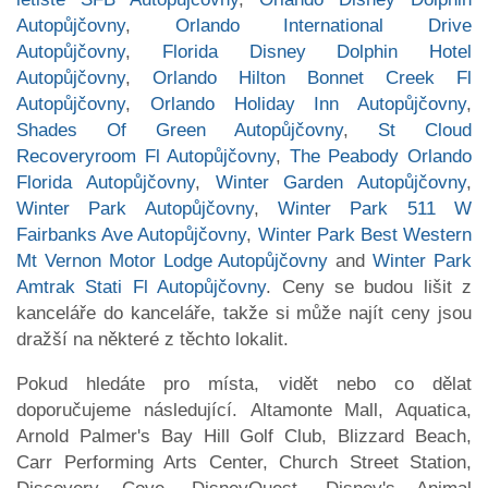
Autopůjčovny
,
Orlando International Drive
Autopůjčovny
,
Florida Disney Dolphin Hotel
Autopůjčovny
,
Orlando Hilton Bonnet Creek Fl
Autopůjčovny
,
Orlando Holiday Inn Autopůjčovny
,
Shades Of Green Autopůjčovny
,
St Cloud
Recoveryroom Fl Autopůjčovny
,
The Peabody Orlando
Florida Autopůjčovny
,
Winter Garden Autopůjčovny
,
Winter Park Autopůjčovny
,
Winter Park 511 W
Fairbanks Ave Autopůjčovny
,
Winter Park Best Western
Mt Vernon Motor Lodge Autopůjčovny
and
Winter Park
Amtrak Stati Fl Autopůjčovny
. Ceny se budou lišit z
kanceláře do kanceláře, takže si může najít ceny jsou
dražší na některé z těchto lokalit.
Pokud hledáte pro místa, vidět nebo co dělat
doporučujeme následující. Altamonte Mall, Aquatica,
Arnold Palmer's Bay Hill Golf Club, Blizzard Beach,
Carr Performing Arts Center, Church Street Station,