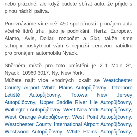
nebo prázdné, ale když budete sbírat auto, že přijde s
plnou nádrží paliva.
Porovnáváme více než 450 společností, pronájem auta
včetně lídrů trhu, jako je podnikání, Hertz, Europcar,
Alamo, Avis, Dollar, rozpočet a Sixt, takže jsme
schopni poskytnout vám s nejnižší cenovou nabídku
pro pronájem automobilu Nyack.
Sběrném místě pro toto umístění je 211 Main St,
Nyack, 10960 3017, Ny, New York.
Můžete najít více vhodných lokalit se
Westchester
County Airport White Plains Autopůjčovny
,
Teterboro
Letiště Autopůjčovny
,
Totowa New Jersey
Autopůjčovny
,
Upper Saddle River Hle Autopůjčovny
,
Wallington Autopůjčovny
,
West New York Autopůjčovny
,
West Orange Autopůjčovny
,
West Point Autopůjčovny
,
Westchester County International Airport Autopůjčovny
,
Westwood Autopůjčovny
,
White Plains Autopůjčovny
,