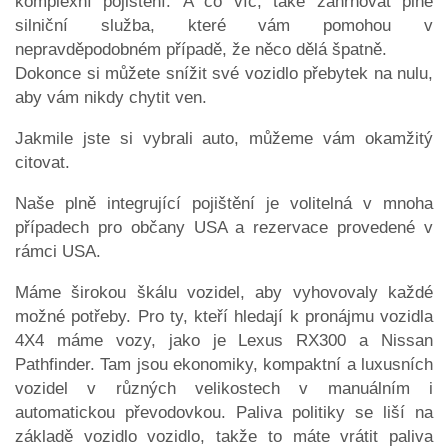
komplexní pojištění. A co víc, také zahrnovat plné
silniční služba, které vám pomohou v
nepravděpodobném případě, že něco dělá špatně.
Dokonce si můžete snížit své vozidlo přebytek na nulu,
aby vám nikdy chytit ven.
Jakmile jste si vybrali auto, můžeme vám okamžitý
citovat.
Naše plně integrující pojištění je volitelná v mnoha
případech pro občany USA a rezervace provedené v
rámci USA.
Máme širokou škálu vozidel, aby vyhovovaly každé
možné potřeby. Pro ty, kteří hledají k pronájmu vozidla
4X4 máme vozy, jako je Lexus RX300 a Nissan
Pathfinder. Tam jsou ekonomiky, kompaktní a luxusních
vozidel v různých velikostech v manuálním i
automatickou převodovkou. Paliva politiky se liší na
základě vozidlo vozidlo, takže to máte vrátit paliva