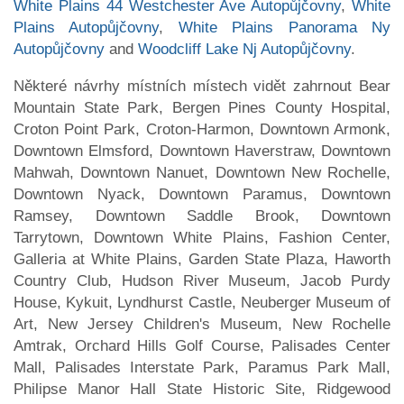
White Plains 44 Westchester Ave Autopůjčovny
,
White
Plains Autopůjčovny
,
White Plains Panorama Ny
Autopůjčovny
and
Woodcliff Lake Nj Autopůjčovny
.
Některé návrhy místních místech vidět zahrnout Bear
Mountain State Park, Bergen Pines County Hospital,
Croton Point Park, Croton-Harmon, Downtown Armonk,
Downtown Elmsford, Downtown Haverstraw, Downtown
Mahwah, Downtown Nanuet, Downtown New Rochelle,
Downtown Nyack, Downtown Paramus, Downtown
Ramsey, Downtown Saddle Brook, Downtown
Tarrytown, Downtown White Plains, Fashion Center,
Galleria at White Plains, Garden State Plaza, Haworth
Country Club, Hudson River Museum, Jacob Purdy
House, Kykuit, Lyndhurst Castle, Neuberger Museum of
Art, New Jersey Children's Museum, New Rochelle
Amtrak, Orchard Hills Golf Course, Palisades Center
Mall, Palisades Interstate Park, Paramus Park Mall,
Philipse Manor Hall State Historic Site, Ridgewood