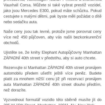
Vauxhall Corsa. Můžete si také vybrat prestiž vozidel,
jako jsou Mercedes E300, pokud máte schůzku. Pokud
cestujete s malými dětmi, pak byste měli požádat o dítě
nebo sedačku auta.
Naše ceny jsou tak levné, protože jsme porovnat ceny
více než 450 půjčoven, aby vás našli bezkonkurenční
obchodů.
Ujistěte se, že knihy Elephant Autopůjčovny Manhattan
ZÁPADNÍ 40th street v předstihu, aby si auto chcete.
Rezervujte si Manhattan ZÁPADNÍ 40th street pronájem
automobilu předem ušetřit ještě více peněz. Budete
platit za mnohem nižší cenu již při rezervaci pronájem
auta Manhattan ZÁPADNÍ 40th street dlouho předtím,
než dorazíte.
Vyzvednout formulář vozidlo této sběrně musíte jít do