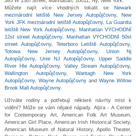
385 W 15th Street, Manhattan, 10011, Ny, New York.
Můžete najít více vhodných lokalit se
Newark
mezinárodní letiště New Jersey Autopůjčovny
,
New
York JFK mezinárodní letiště Autopůjčovny
,
La Guardia
letiště New York Autopůjčovny
,
Manhattan VÝCHODNÍ
12st street Autopůjčovny
,
Manhattan VÝCHODNÍ 50st
street Autopůjčovny
,
Teterboro Letiště Autopůjčovny
,
Totowa New Jersey Autopůjčovny
,
Union Nj
Autopůjčovny
,
Unie NJ Autopůjčovny
,
Upper Saddle
River Hle Autopůjčovny
,
Valley Stream Autopůjčovny
,
Wallington Autopůjčovny
,
Wantagh New York
Autopůjčovny
,
Wayne Autopůjčovny
and
Wayne Willow
Brook Mall Autopůjčovny
.
Užíváte rodiny a potřebují některé návrhy míst k
vidění? Může se vám nějaké nápady. Aljira - A Center
for Contemporary Art, American Folk Art Museum,
American Girl Place, American Irish Historical Society,
American Museum of Natural History, Apollo Theater,