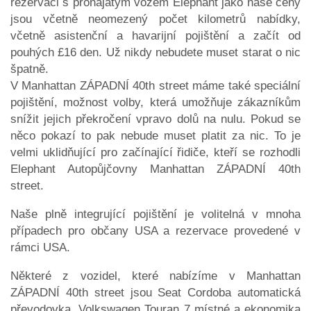
rezervaci s pronajatým vozem Elephant jako naše ceny
jsou včetně neomezený počet kilometrů nabídky,
včetně asistenční a havarijní pojištění a začít od
pouhých £16 den. Už nikdy nebudete muset starat o nic
špatně.
V Manhattan ZÁPADNÍ 40th street máme také speciální
pojištění, možnost volby, která umožňuje zákazníkům
snížit jejich překročení vpravo dolů na nulu. Pokud se
něco pokazí to pak nebude muset platit za nic. To je
velmi uklidňující pro začínající řidiče, kteří se rozhodli
Elephant Autopůjčovny Manhattan ZÁPADNÍ 40th
street.
Naše plně integrující pojištění je volitelná v mnoha
případech pro občany USA a rezervace provedené v
rámci USA.
Některé z vozidel, které nabízíme v Manhattan
ZÁPADNÍ 40th street jsou Seat Cordoba automatická
převodovka, Volkswagen Touran 7 místné a ekonomika