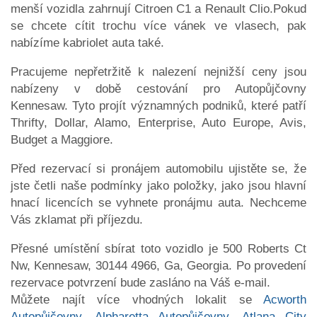
menší vozidla zahrnují Citroen C1 a Renault Clio.Pokud
se chcete cítit trochu více vánek ve vlasech, pak
nabízíme kabriolet auta také.
Pracujeme nepřetržitě k nalezení nejnižší ceny jsou
nabízeny v době cestování pro Autopůjčovny
Kennesaw. Tyto projít významných podniků, které patří
Thrifty, Dollar, Alamo, Enterprise, Auto Europe, Avis,
Budget a Maggiore.
Před rezervací si pronájem automobilu ujistěte se, že
jste četli naše podmínky jako položky, jako jsou hlavní
hnací licencích se vyhnete pronájmu auta. Nechceme
Vás zklamat při příjezdu.
Přesné umístění sbírat toto vozidlo je 500 Roberts Ct
Nw, Kennesaw, 30144 4966, Ga, Georgia. Po provedení
rezervace potvrzení bude zasláno na Váš e-mail.
Můžete najít více vhodných lokalit se
Acworth
Autopůjčovny
,
Alpharetta Autopůjčovny
,
Atlana City