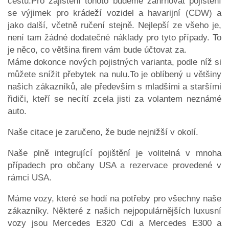
cestu.Pro zajištění tohoto budeme zahrnovat pojištění
se výjimek pro krádeží vozidel a havarijní (CDW) a
jako další, včetně ručení stejně. Nejlepší ze všeho je,
není tam žádné dodatečné náklady pro tyto případy. To
je něco, co většina firem vám bude účtovat za.
Máme dokonce nových pojistných varianta, podle níž si
můžete snížit přebytek na nulu.To je oblíbený u většiny
našich zákazníků, ale především s mladšími a staršími
řidiči, kteří se necítí zcela jisti za volantem neznámé
auto.
Naše citace je zaručeno, že bude nejnižší v okolí.
Naše plně integrující pojištění je volitelná v mnoha
případech pro občany USA a rezervace provedené v
rámci USA.
Máme vozy, které se hodí na potřeby pro všechny naše
zákazníky. Některé z našich nejpopulárnějších luxusní
vozy jsou Mercedes E320 Cdi a Mercedes E300 a