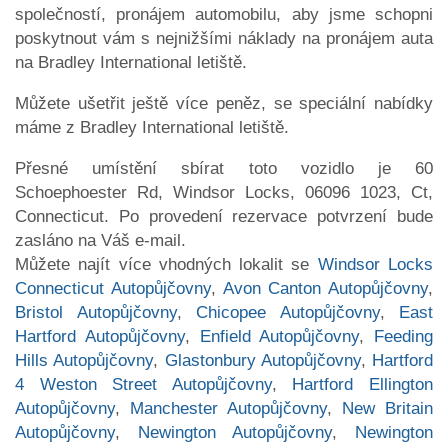
společností, pronájem automobilu, aby jsme schopni
poskytnout vám s nejnižšími náklady na pronájem auta
na Bradley International letiště.
Můžete ušetřit ještě více peněz, se speciální nabídky
máme z Bradley International letiště.
Přesné umístění sbírat toto vozidlo je 60
Schoephoester Rd, Windsor Locks, 06096 1023, Ct,
Connecticut. Po provedení rezervace potvrzení bude
zasláno na Váš e-mail.
Můžete najít více vhodných lokalit se
Windsor Locks
Connecticut Autopůjčovny
,
Avon Canton Autopůjčovny
,
Bristol Autopůjčovny
,
Chicopee Autopůjčovny
,
East
Hartford Autopůjčovny
,
Enfield Autopůjčovny
,
Feeding
Hills Autopůjčovny
,
Glastonbury Autopůjčovny
,
Hartford
4 Weston Street Autopůjčovny
,
Hartford Ellington
Autopůjčovny
,
Manchester Autopůjčovny
,
New Britain
Autopůjčovny
,
Newington Autopůjčovny
,
Newington