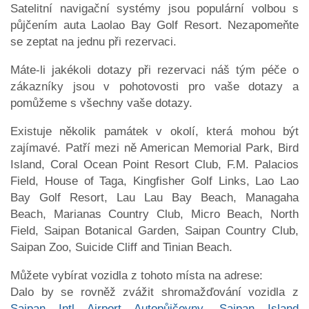
Satelitní navigační systémy jsou populární volbou s
půjčením auta Laolao Bay Golf Resort. Nezapomeňte
se zeptat na jednu při rezervaci.
Máte-li jakékoli dotazy při rezervaci náš tým péče o
zákazníky jsou v pohotovosti pro vaše dotazy a
pomůžeme s všechny vaše dotazy.
Existuje několik památek v okolí, která mohou být
zajímavé. Patří mezi ně American Memorial Park, Bird
Island, Coral Ocean Point Resort Club, F.M. Palacios
Field, House of Taga, Kingfisher Golf Links, Lao Lao
Bay Golf Resort, Lau Lau Bay Beach, Managaha
Beach, Marianas Country Club, Micro Beach, North
Field, Saipan Botanical Garden, Saipan Country Club,
Saipan Zoo, Suicide Cliff and Tinian Beach.
Můžete vybírat vozidla z tohoto místa na adrese:
Dalo by se rovněž zvážit shromažďování vozidla z
Saipan Intl Airport Autopůjčovny
,
Saipan Island