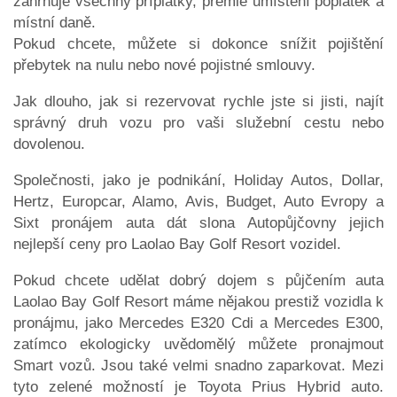
zahrnuje všechny příplatky, prémie umístění poplatek a
místní daně.
Pokud chcete, můžete si dokonce snížit pojištění
přebytek na nulu nebo nové pojistné smlouvy.
Jak dlouho, jak si rezervovat rychle jste si jisti, najít
správný druh vozu pro vaši služební cestu nebo
dovolenou.
Společnosti, jako je podnikání, Holiday Autos, Dollar,
Hertz, Europcar, Alamo, Avis, Budget, Auto Evropy a
Sixt pronájem auta dát slona Autopůjčovny jejich
nejlepší ceny pro Laolao Bay Golf Resort vozidel.
Pokud chcete udělat dobrý dojem s půjčením auta
Laolao Bay Golf Resort máme nějakou prestiž vozidla k
pronájmu, jako Mercedes E320 Cdi a Mercedes E300,
zatímco ekologicky uvědomělý můžete pronajmout
Smart vozů. Jsou také velmi snadno zaparkovat. Mezi
tyto zelené možností je Toyota Prius Hybrid auto.