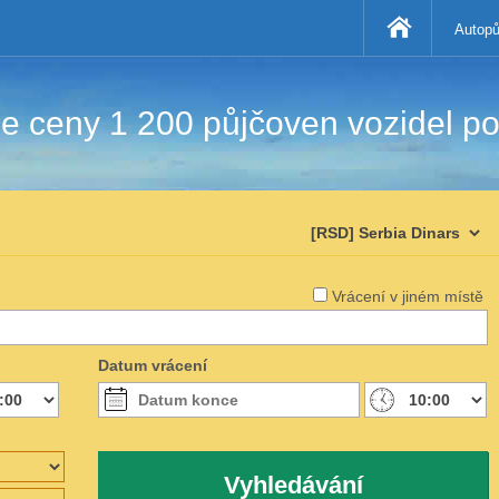
Autopů
 ceny 1 200 půjčoven vozidel po
Vrácení v jiném místě
Datum vrácení
Vyhledávání