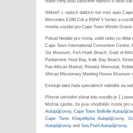
Naše ceny jsou zaručeně nejnižší v okolí za
Někteří z našich dalších kol mini auto Cap
Mercedes E280 Cdi a BMW 5 Series a vozidla
mnoha vozidel pro Cape Town Westin Grand 
Pokud hledáte pro místa, vidět nebo co děl
Cape Town International Convention Centre,
Six Museum, Fish Hoek Beach, Gold of Afri
Parliament, Hout Bay, Kalk Bay Beach, Kirs
Pan African Market, Rhodes Memorial, Robbe
African Missionary Meeting House Museum an
Existuje také řada speciálních nabídek na na
Přesné umístění sbírat toto vozidlo je 1 Low
Možná zjistíte, že jsou vhodnější místa pro
Autopůjčovny
,
Cape Town Bellville Autopůjčo
Cape Twon Khayelitsha Autopůjčovny
,
Go
Autopůjčovny
and
Sea Point Autopůjčovny
.