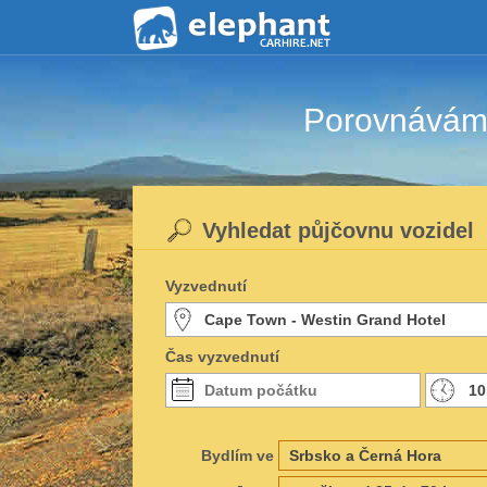
Porovnáváme
Vyhledat půjčovnu vozidel
Vyzvednutí
Čas vyzvednutí
Bydlím ve