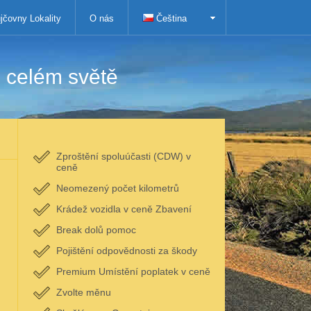
jčovny Lokality
O nás
Čeština
 celém světě
Zproštění spoluúčasti (CDW) v
ceně
Neomezený počet kilometrů
Krádež vozidla v ceně Zbavení
Break dolů pomoc
Pojištění odpovědnosti za škody
Premium Umístění poplatek v ceně
Zvolte měnu