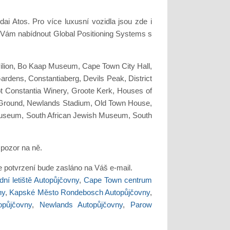
i Atos. Pro více luxusní vozidla jsou zde i
 Vám nabídnout Global Positioning Systems s
ilion, Bo Kaap Museum, Cape Town City Hall,
dens, Constantiaberg, Devils Peak, District
 Constantia Winery, Groote Kerk, Houses of
t Ground, Newlands Stadium, Old Town House,
 Museum, South African Jewish Museum, South
ě pozor na ně.
ce potvrzení bude zasláno na Váš e-mail.
í letiště Autopůjčovny
,
Cape Town centrum
ny
,
Kapské Město Rondebosch Autopůjčovny
,
opůjčovny
,
Newlands Autopůjčovny
,
Parow