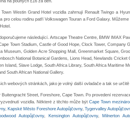
číná na pouhých £16 za den.
e Town Westin Grand Hotel vozidla zahrnují Renault Twingo a Hyunda
 pro celou rodinu patří Volkswagen Touran a Ford Galaxy. Můžeme
Hotel.
at doporučujeme následující. Artscape Theatre Centre, BMW IMAX Pav
 Cape Town Stadium, Castle of Good Hope, Clock Tower, Company Gar
ca Museum, Golden Acre Shopping Mall, Greenmarket Square, Groot
tenbosch National Botanical Gardens, Lions Head, Newlands Cricke
n Island, Slave Lodge, South Africa Library, South Africa Maritime
d South African National Gallery.
šich webových stránkách, jako je volný další ovladače a tak se určit
er Buitengracht Street, Foreshore, Cape Town. Po provedení rezerva
 vyzvednutí vozidla. Některé z těchto může být
Cape Town mezinárodn
vny
,
Kapské Město Foreshore Autopůjčovny
,
Tygervalley Autopůjčov
odwood Autopůjčovny
,
Kensington Autopůjčovny
,
Milnerton Aut