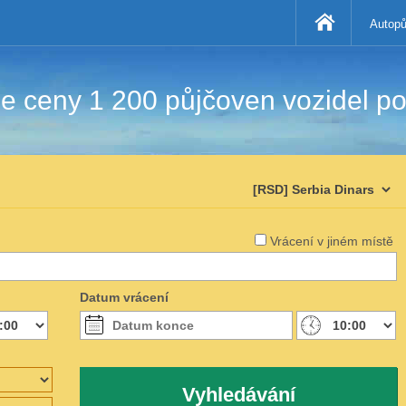
Autopů
 ceny 1 200 půjčoven vozidel po
Vrácení v jiném místě
Datum vrácení
Vyhledávání