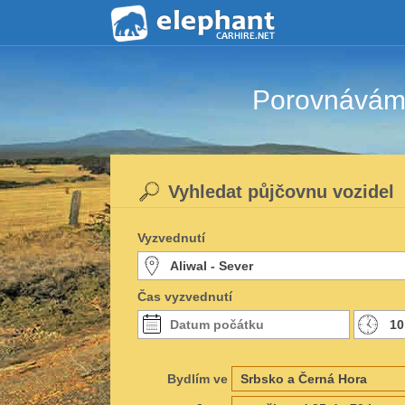
Porovnáváme
Vyhledat půjčovnu vozidel
Vyzvednutí
Čas vyzvednutí
Bydlím ve