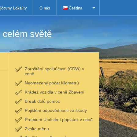
jčovny Lokality
O nás
Čeština
 celém světě
Zproštění spoluúčasti (CDW) v
ceně
Neomezený počet kilometrů
Krádež vozidla v ceně Zbavení
Break dolů pomoc
Pojištění odpovědnosti za škody
Premium Umístění poplatek v ceně
Zvolte měnu