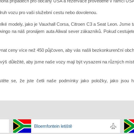
 v mnoha případech pro občany USA a rezervace provedené v rámci US
ný druh vozu pro vaši služební cestu nebo dovolenou.
elké modely, jako je Vauxhall Corsa, Citroen C3 a Seat Leon. Jsme 
Twingo na náš pronájem auta Aliwal sever zákazníků. Pokud cestujet
vnat ceny více než 450 půjčoven, aby vás našli bezkonkurenční obc
výš důležité, aby jsme naše vozy mají být vysazeni na různých míste
stěte se, že jste četli naše podmínky jako položky, jako jsou 
Bloemfontein letiště