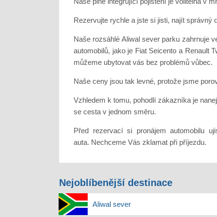
Naše plně integrující pojištění je volitelná
Rezervujte rychle a jste si jisti, najít správ
Naše rozsáhlé Aliwal sever parku zahrnuje v
automobilů, jako je Fiat Seicento a Renault 
můžeme ubytovat vás bez problémů vůbec.
Naše ceny jsou tak levné, protože jsme poro
Vzhledem k tomu, pohodlí zákazníka je nanej
se cesta v jednom směru.
Před rezervací si pronájem automobilu uji
auta. Nechceme Vás zklamat při příjezdu.
Nejoblíbenější destinace
Aliwal sever