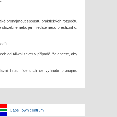
A.
také pronajmout spoustu praktických rozpočtu
e služebně nebo jen hledáte něco prestižního,
hodů.
ch od Aliwal sever v případě, že chcete, aby
hlavní hnací licencích se vyhnete pronájmu
Cape Town centrum