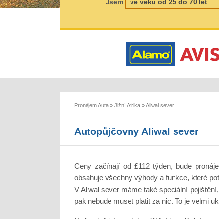
Jsem
Pronájem Auta
»
Jižní Afrika
»
Aliwal sever
Autopůjčovny Aliwal sever
Ceny začínají od £112 týden, bude pronáje
obsahuje všechny výhody a funkce, které potř
V Aliwal sever máme také speciální pojištění
pak nebude muset platit za nic. To je velmi ukl