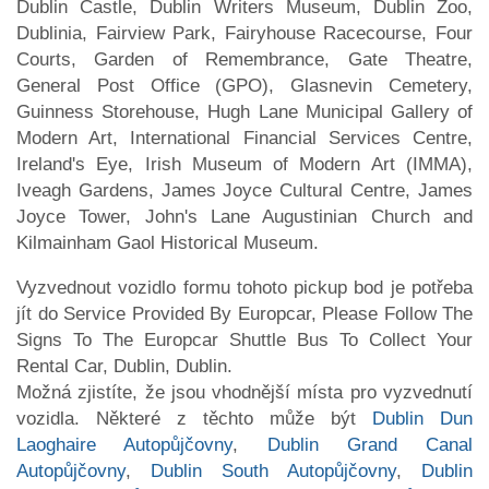
Dublin Castle, Dublin Writers Museum, Dublin Zoo,
Dublinia, Fairview Park, Fairyhouse Racecourse, Four
Courts, Garden of Remembrance, Gate Theatre,
General Post Office (GPO), Glasnevin Cemetery,
Guinness Storehouse, Hugh Lane Municipal Gallery of
Modern Art, International Financial Services Centre,
Ireland's Eye, Irish Museum of Modern Art (IMMA),
Iveagh Gardens, James Joyce Cultural Centre, James
Joyce Tower, John's Lane Augustinian Church and
Kilmainham Gaol Historical Museum.
Vyzvednout vozidlo formu tohoto pickup bod je potřeba
jít do Service Provided By Europcar, Please Follow The
Signs To The Europcar Shuttle Bus To Collect Your
Rental Car, Dublin, Dublin.
Možná zjistíte, že jsou vhodnější místa pro vyzvednutí
vozidla. Některé z těchto může být
Dublin Dun
Laoghaire Autopůjčovny
,
Dublin Grand Canal
Autopůjčovny
,
Dublin South Autopůjčovny
,
Dublin