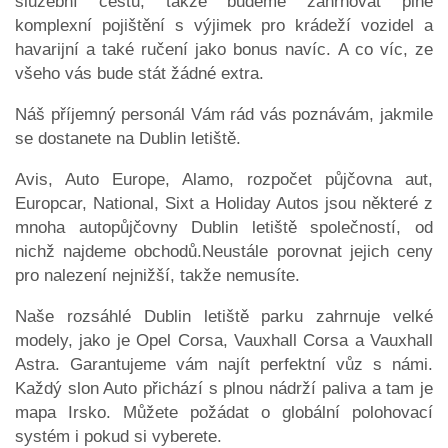
služební cestu, takže budeme zahrnovat plně
komplexní pojištění s výjimek pro krádeží vozidel a
havarijní a také ručení jako bonus navíc. A co víc, ze
všeho vás bude stát žádné extra.
Náš příjemný personál Vám rád vás poznávám, jakmile
se dostanete na Dublin letiště.
Avis, Auto Europe, Alamo, rozpočet půjčovna aut,
Europcar, National, Sixt a Holiday Autos jsou některé z
mnoha autopůjčovny Dublin letiště společností, od
nichž najdeme obchodů.Neustále porovnat jejich ceny
pro nalezení nejnižší, takže nemusíte.
Naše rozsáhlé Dublin letiště parku zahrnuje velké
modely, jako je Opel Corsa, Vauxhall Corsa a Vauxhall
Astra. Garantujeme vám najít perfektní vůz s námi.
Každý slon Auto přichází s plnou nádrží paliva a tam je
mapa Irsko. Můžete požádat o globální polohovací
systém i pokud si vyberete.