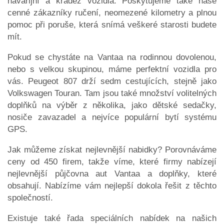
havarijní a krádež vozidla. Poskytujeme také naše
cenné zákazníky ručení, neomezené kilometry a plnou
pomoc při poruše, která snímá veškeré starosti budete
mít.
Pokud se chystáte na Vantaa na rodinnou dovolenou,
nebo s velkou skupinou, máme perfektní vozidla pro
vás. Peugeot 807 drží sedm cestujících, stejně jako
Volkswagen Touran. Tam jsou také množství volitelných
doplňků na výběr z několika, jako dětské sedačky,
nosiče zavazadel a nejvíce populární bytí systému
GPS.
Jak můžeme získat nejlevnější nabidky? Porovnáváme
ceny od 450 firem, takže víme, které firmy nabízejí
nejlevnější půjčovna aut Vantaa a doplňky, které
obsahují. Nabízíme vám nejlepší dokola řešit z těchto
společností.
Existuje také řada speciálních nabídek na našich