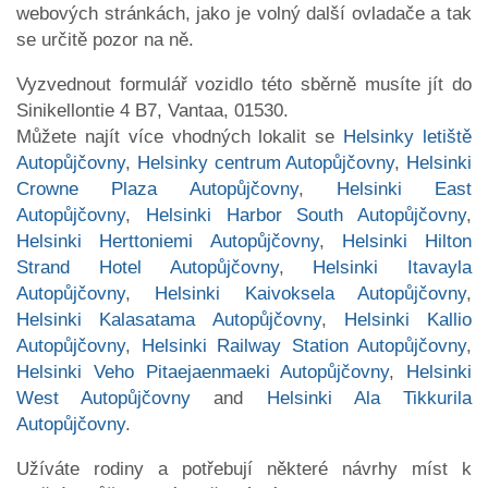
webových stránkách, jako je volný další ovladače a tak
se určitě pozor na ně.
Vyzvednout formulář vozidlo této sběrně musíte jít do
Sinikellontie 4 B7, Vantaa, 01530.
Můžete najít více vhodných lokalit se
Helsinky letiště
Autopůjčovny
,
Helsinky centrum Autopůjčovny
,
Helsinki
Crowne Plaza Autopůjčovny
,
Helsinki East
Autopůjčovny
,
Helsinki Harbor South Autopůjčovny
,
Helsinki Herttoniemi Autopůjčovny
,
Helsinki Hilton
Strand Hotel Autopůjčovny
,
Helsinki Itavayla
Autopůjčovny
,
Helsinki Kaivoksela Autopůjčovny
,
Helsinki Kalasatama Autopůjčovny
,
Helsinki Kallio
Autopůjčovny
,
Helsinki Railway Station Autopůjčovny
,
Helsinki Veho Pitaejaenmaeki Autopůjčovny
,
Helsinki
West Autopůjčovny
and
Helsinki Ala Tikkurila
Autopůjčovny
.
Užíváte rodiny a potřebují některé návrhy míst k