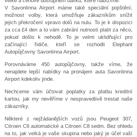
velké a cenově dostupném balíku, které nabízíme.
V Savonlinna Airport máme také speciální pojištění,
možnost volby, která umožňuje zákazníkům snížit
jejich překročení vpravo dolů na nulu. To je k dispozici
za cca £4 den a to vám zabrání nutnosti platit za něco,
pokud došlo k nehodě. To je velmi uklidňující pro
začínající řidiče, kteří se rozhodli Elephant
Autopůjčovny Savonlinna Airport.
Porovnáváme 450 autopůjčovny, takže víme, že
nenajdete lepší nabídky na pronájem auta Savonlinna
Airport kdekoliv jinde.
Nechceme vám účtovat poplatky za platbu kreditní
kartou, jak my nevěříme v nespravedlivě trestat naše
zákazníky.
Některé z nejžádanějších vozů jsou Peugeot 307,
Citroen C6 automatické a Citroen C8 sedm. Bez ohledu
na to, jak velká je vaše skupina nebo jaký je účel vaší