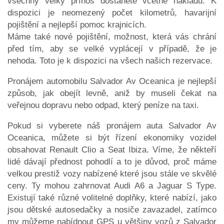
všechny velký přínos dostanete včetně nákladů. K
dispozici je neomezený počet kilometrů, havarijní
pojištění a nejlepší pomoc krajnicích.
Máme také nové pojištění, možnost, která vás chrání
před tím, aby se velké vyplácejí v případě, že je
nehoda. Toto je k dispozici na všech našich rezervace.
Pronájem automobilu Salvador Av Oceanica je nejlepší
způsob, jak obejít levně, aniž by museli čekat na
veřejnou dopravu nebo odpad, který peníze na taxi.
Pokud si vyberete náš pronájem auta Salvador Av
Oceanica, můžete si být řízení ekonomiky vozidel
obsahovat Renault Clio a Seat Ibiza. Víme, že někteří
lidé dávají přednost pohodlí a to je důvod, proč máme
velkou prestiž vozy nabízené které jsou stále ve skvělé
ceny. Ty mohou zahrnovat Audi A6 a Jaguar S Type.
Existují také různé volitelné doplňky, které nabízí, jako
jsou dětské autosedačky a nosiče zavazadel, zatímco
my můžeme nabídnout GPS u většiny vozů z Salvador